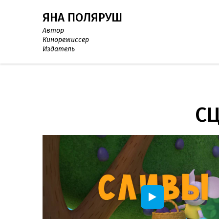
ЯНА ПОЛЯРУШ
Ав
тор
Кинорежиссер
Издатель
С