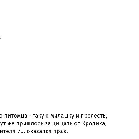
а
о питомца - такую милашку и прелесть,
 тут же пришлось защищать от Кролика,
теля и... оказался прав.